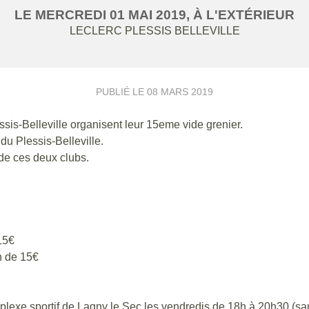
LE
MERCREDI
01
MAI
2019
, À L'EXTÉRIEUR
LECLERC
PLESSIS BELLEVILLE
PUBLIÉ LE
08 MARS 2019
sis-Belleville organisent leur 15eme vide grenier.
 du Plessis-Belleville.
 de ces deux clubs.
15€
n de 15€
mplexe sportif de Lagny le Sec les vendredis de 18h à 20h30 (sa