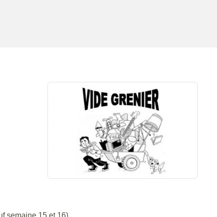
uf semaine 15 et 16).