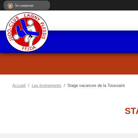
Panneau de gestion des cookies
Se connecter
Accueil
Les évènements
Stage vacances de la Toussaint
ST